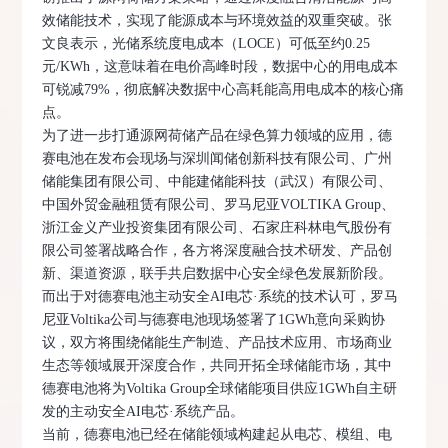
效
储能
技术，实现了
能源
成本与环境效益的双重突破。张
文良表示，光储系统度电成本（LOCE）可低至约0.25
元/KWh，这意味着在电价高峰时段，数据中心的用电成本
可锐减79%，彻底解决数据中心高耗能高用电成本的核心痛
点。
为了进一步打通源网荷储产品在绿色算力领域的应用，
德
赛电池
在发布会现场与深圳闻储创新科技有限公司、广州
储能
集团有限公司、中能建
储能
科技（武汉）有限公司、
中国外贸金融租赁有限公司、罗马尼亚VOLTIKA Group、
浙江金义产业投资集团有限公司、石家庄
科林电气
股份有
限公司签署战略合作，各方将深度融合技术研发、产品创
新、渠道资源，联手共启数据中心安全绿色发展新阶段。
而出于对
德赛电池
主动安全AI电芯·系统的技术认可，罗马
尼亚Voltika公司与
德赛电池
现场签署了1GWh意向采购协
议，双方将围绕
储能
生产制造、产品技术应用、市场商业
生态等领域展开深度合作，共同开拓全球
储能
市场，其中
德赛电池
将为Voltika Group全球
储能
项目供应1GWh自主研
发的主动安全AI电芯·系统产品。
当前，
德赛电池
已经在
储能
领域构建起从电芯、模组、电