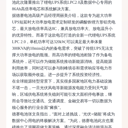
池
此次隆重推出了锂电UPS系统LPC2.0及数据中心专用的
86Ah高倍率电芯和系统解决方案。
据
德赛电池
高级产品经理周丽美介绍，这款专为超大功率
UPS短延时大功率放电需求定制研发的
磷酸铁锂
方形铝壳电
芯，最大放电倍率高达8C，兼具放电功率大、放电温升小
的优异特性。而基于这款电芯打造的全新一代锂电UPS系统
LPC 2.0，单机功率可达320kW,可以满足最大单体量
300KVA的10mins以内的备电需求，突破了传统UPS无法支
撑大功率放电的瓶颈。而高功率的
锂电池
柜除了作为备电
系统外，还可以作为
储能
系统推动新
能源
消纳、提高
能源
利用效率，同时还可以参与削峰填谷和需求响应等
电力
市
场以获取额外收益。进一步提升了系统投资经济性。
在全球
能源
转型背景下，其实很多国家地区
电力
基础设施
不堪一击，一旦光伏
风电
等
新能源发电
能力受到天气影
响，区域供电系统将失稳则可能引发大面积停电事故，继
而会导致社交通讯、交通调度、金融交易等一切以数据为
核心服务的行业全面“瘫痪”。
德赛电池
张文良指出，“面对上述挑战，‘光伏+
储能
’将成为
数据中心用电的终极解决方案。”为此，
德赛电池
此次也重
磅推出了源网荷储方案策略，通过深度融合清洁
能源
与高